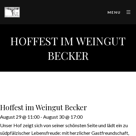
MENU
HOFFEST IM WEINGUT
BECKER
Hoffest im Weingut Becker
August 29 @ 11:00
-
August 30 @ 17:00
Unser Hof zeigt sich von seiner schönsten Seite und lädt ein zu
südpfälzischer Lebensfreude: mit herzlicher Gastfreundschaft,