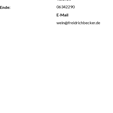
06342290
Ende:
E-Mail
August 30 @ 17:00
wein@freidrichbecker.de
Veranstalter-Website
anzeigen