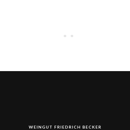
HAEL
MIC
EH
JANE DUOEH
DUO
WEINGUT FRIEDRICH BECKER