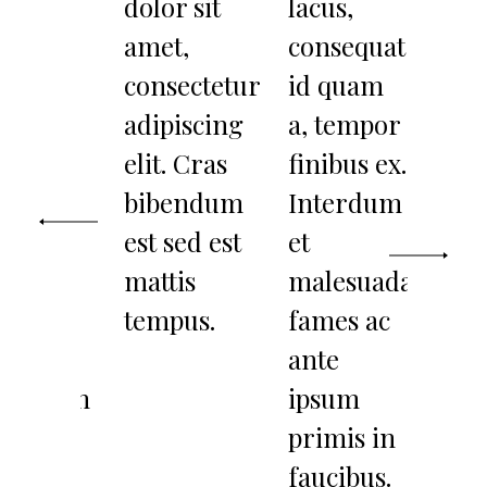
cerat
dolor sit
lacus,
pl
que
amet,
consequat
ne
t
consectetur
id quam
eg
nissim.
adipiscing
a, tempor
di
d
elit. Cras
finibus ex.
Se
sequat
bibendum
Interdum
co
sum
est sed est
et
ip
o, vitae
mattis
malesuada
odi
drerit
tempus.
fames ac
he
to
ante
jus
JOHN DUOH
licitudin
ipsum
sol
t.
primis in
ege
faucibus.