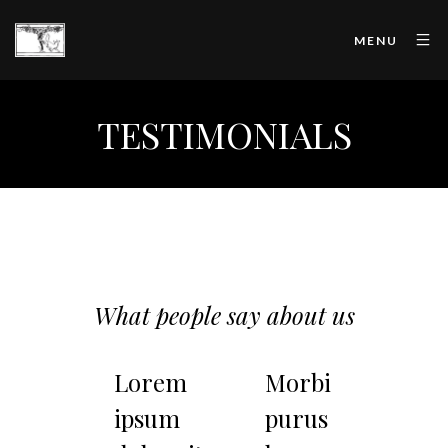
MENU
TESTIMONIALS
What people say about us
iam
Lorem
Morbi
Et
cerat
ipsum
purus
pl